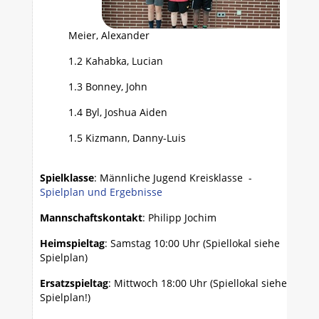
Meier, Alexander
1.2 Kahabka, Lucian
1.3 Bonney, John
1.4 Byl, Joshua Aiden
1.5 Kizmann, Danny-Luis
Spielklasse
: Männliche Jugend Kreisklasse -
Spielplan und Ergebnisse
Mannschaftskontakt
: Philipp Jochim
Heimspieltag
: Samstag 10:00 Uhr (Spiellokal siehe
Spielplan)
Ersatzspieltag
: Mittwoch 18:00 Uhr (Spiellokal siehe
Spielplan!)